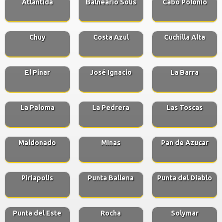
Atlantida
Balneario Solis
Cabo Polonio
Chuy
Costa Azul
Cuchilla Alta
El Pinar
José Ignacio
La Barra
La Paloma
La Pedrera
Las Toscas
Maldonado
Minas
Pan de Azucar
Piriapolis
Punta Ballena
Punta del Diablo
Punta del Este
Rocha
Solymar