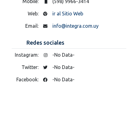
Mobile:
(598) 9966-3414
Web:
ir al Sitio Web
Email:
info@integra.com.uy
Redes sociales
Instagram:
-No Data-
Twitter:
-No Data-
Facebook:
-No Data-