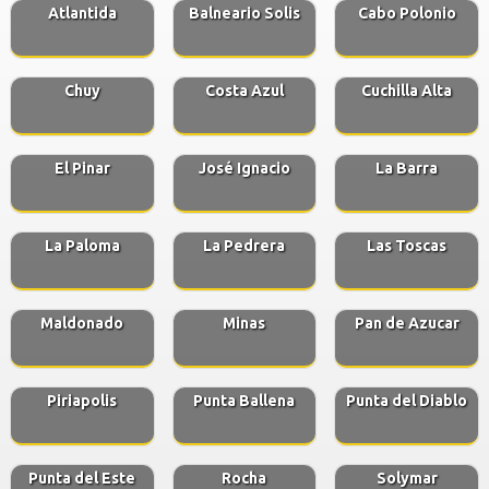
Atlantida
Balneario Solis
Cabo Polonio
Chuy
Costa Azul
Cuchilla Alta
El Pinar
José Ignacio
La Barra
La Paloma
La Pedrera
Las Toscas
Maldonado
Minas
Pan de Azucar
Piriapolis
Punta Ballena
Punta del Diablo
Punta del Este
Rocha
Solymar