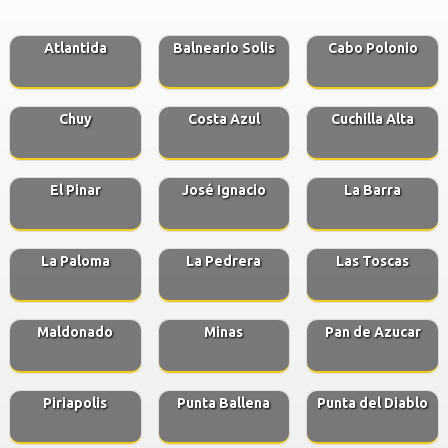
Atlantida
Balneario Solis
Cabo Polonio
Chuy
Costa Azul
Cuchilla Alta
El Pinar
José Ignacio
La Barra
La Paloma
La Pedrera
Las Toscas
Maldonado
Minas
Pan de Azucar
Piriapolis
Punta Ballena
Punta del Diablo