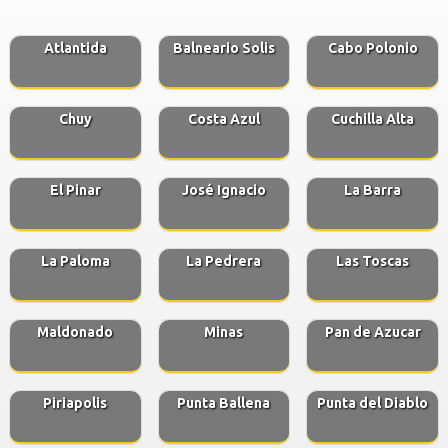
Atlantida
Balneario Solis
Cabo Polonio
Chuy
Costa Azul
Cuchilla Alta
El Pinar
José Ignacio
La Barra
La Paloma
La Pedrera
Las Toscas
Maldonado
Minas
Pan de Azucar
Piriapolis
Punta Ballena
Punta del Diablo