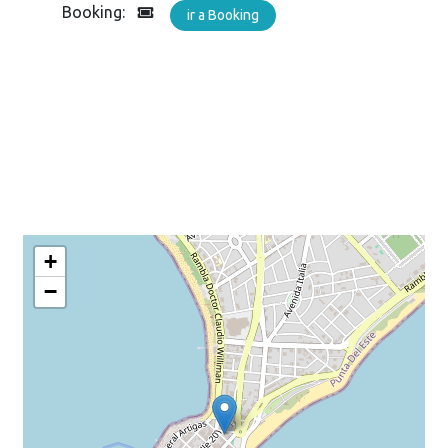
Booking:
ir a Booking
+
−