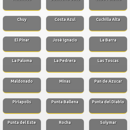
Chuy
Costa Azul
Cuchilla Alta
El Pinar
José Ignacio
La Barra
La Paloma
La Pedrera
Las Toscas
Maldonado
Minas
Pan de Azucar
Piriapolis
Punta Ballena
Punta del Diablo
Punta del Este
Rocha
Solymar