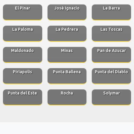
El Pinar
José Ignacio
La Barra
La Paloma
La Pedrera
Las Toscas
Maldonado
Minas
Pan de Azucar
Piriapolis
Punta Ballena
Punta del Diablo
Punta del Este
Rocha
Solymar