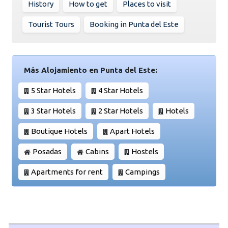
History
How to get
Places to visit
Tourist Tours
Booking in Punta del Este
Más Alojamiento en Punta del Este:
5 Star Hotels
4 Star Hotels
3 Star Hotels
2 Star Hotels
Hotels
Boutique Hotels
Apart Hotels
Posadas
Cabins
Hostels
Apartments for rent
Campings