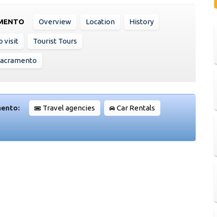
AMENTO
Overview
Location
History
 visit
Tourist Tours
 Sacramento
mento:
Travel agencies
Car Rentals