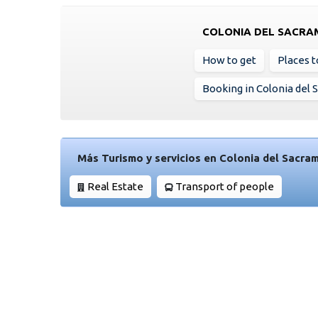
COLONIA DEL SACR
How to get
Places to
Booking in Colonia del
Más Turismo y servicios en Colonia del Sacra
Real Estate
Transport of people