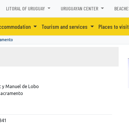
LITORAL OF URUGUAY
URUGUAYAN CENTER
BEACHE
ccommodation
Tourism and services
Places to visit
ramento
t y Manuel de Lobo
 Sacramento
841