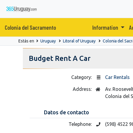
Colonia del Sacramento
Information
A
Estás en
Uruguay
Litoral of Uruguay
Colonia del Sac
Budget Rent A Car
Category:
Car Rentals
Address:
Av. Roosevel
Colonia del
Datos de contacto
Telephone:
(598) 4522 9