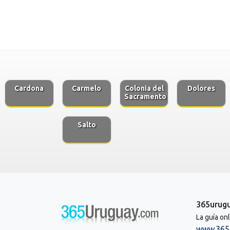
Cardona
Carmelo
Colonia del
Dolores
Sacramento
Salto
365urug
La guía on
www.365