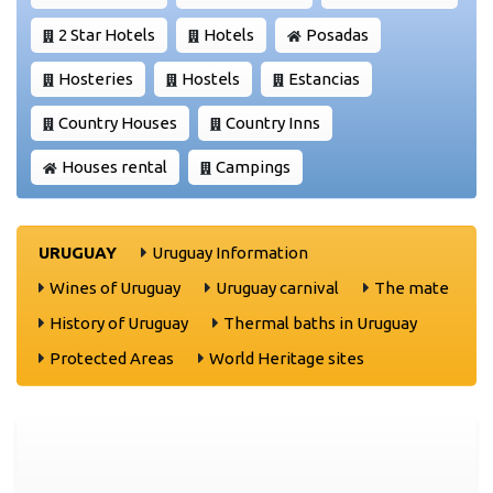
2 Star Hotels
Hotels
Posadas
Hosteries
Hostels
Estancias
Country Houses
Country Inns
Houses rental
Campings
URUGUAY
Uruguay Information
Wines of Uruguay
Uruguay carnival
The mate
History of Uruguay
Thermal baths in Uruguay
Protected Areas
World Heritage sites