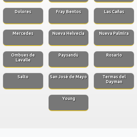
Dolores
Fray Bentos
Las Cañas
Mercedes
Nueva Helvecia
Nueva Palmira
Ombues de
Paysandú
Rosario
Lavalle
Salto
San José de Mayo
Termas del
Dayman
Young