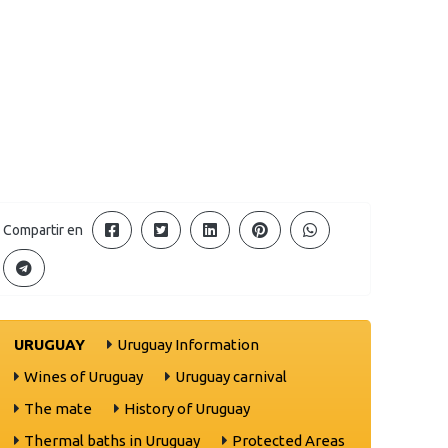
Compartir en
URUGUAY
Uruguay Information
Wines of Uruguay
Uruguay carnival
The mate
History of Uruguay
Thermal baths in Uruguay
Protected Areas