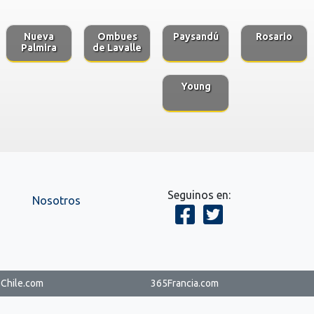
Nueva
Ombues
Paysandú
Rosario
Palmira
de Lavalle
Young
Seguinos en:
Nosotros
Chile.com
365Francia.com