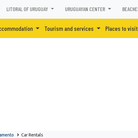
LITORAL OF URUGUAY
URUGUAYAN CENTER
BEACHE
ccommodation
Tourism and services
Places to visit
ramento
Car Rentals