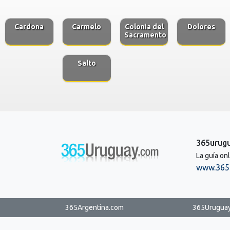
Cardona
Carmelo
Colonia del
Dolores
Sacramento
Salto
365urug
La guía on
www.365
365Argentina.com
365Urugua