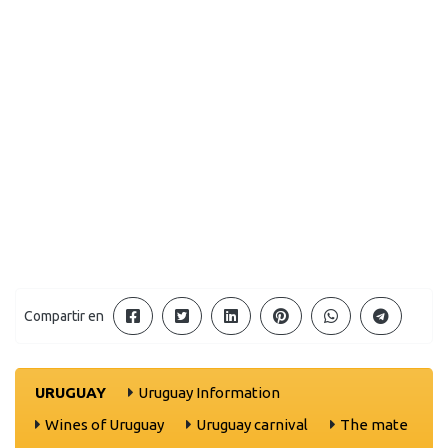
Compartir en
URUGUAY
Uruguay Information
Wines of Uruguay
Uruguay carnival
The mate