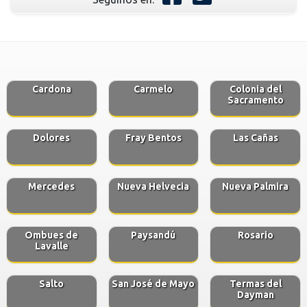
Cardona
Carmelo
Colonia del
Sacramento
Dolores
Fray Bentos
Las Cañas
Mercedes
Nueva Helvecia
Nueva Palmira
Ombues de
Paysandú
Rosario
Lavalle
Salto
San José de Mayo
Termas del
Dayman