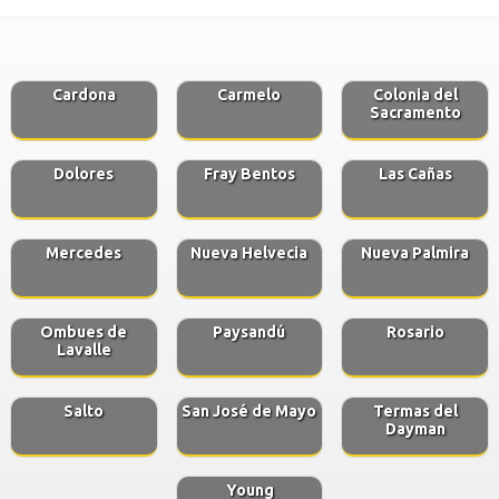
Cardona
Carmelo
Colonia del
Sacramento
Dolores
Fray Bentos
Las Cañas
Mercedes
Nueva Helvecia
Nueva Palmira
Ombues de
Paysandú
Rosario
Lavalle
Salto
San José de Mayo
Termas del
Dayman
Young