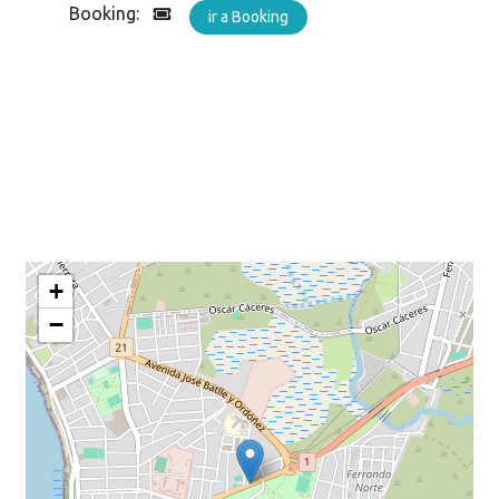
Booking:
ir a Booking
+
−