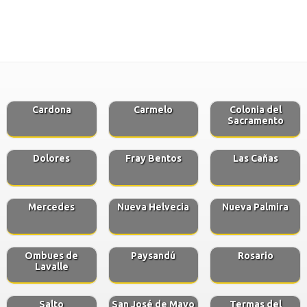
Cardona
Carmelo
Colonia del
Sacramento
Dolores
Fray Bentos
Las Cañas
Mercedes
Nueva Helvecia
Nueva Palmira
Ombues de
Paysandú
Rosario
Lavalle
Salto
San José de Mayo
Termas del