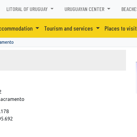
LITORAL OF URUGUAY
URUGUAYAN CENTER
BEACHE
ccommodation
Tourism and services
Places to visit
ramento
2
 Sacramento
.178
95.692