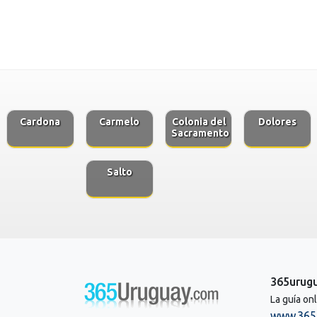
Cardona
Carmelo
Colonia del
Dolores
Sacramento
Salto
365urug
La guía on
www.365