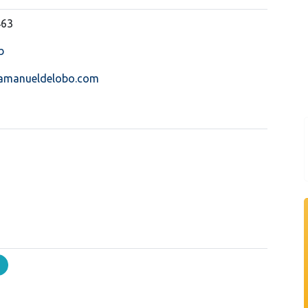
463
b
amanueldelobo.com