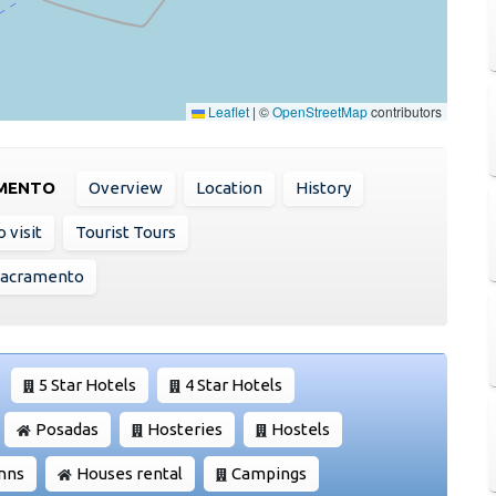
Leaflet
|
©
OpenStreetMap
contributors
AMENTO
Overview
Location
History
 visit
Tourist Tours
 Sacramento
5 Star Hotels
4 Star Hotels
Posadas
Hosteries
Hostels
Inns
Houses rental
Campings