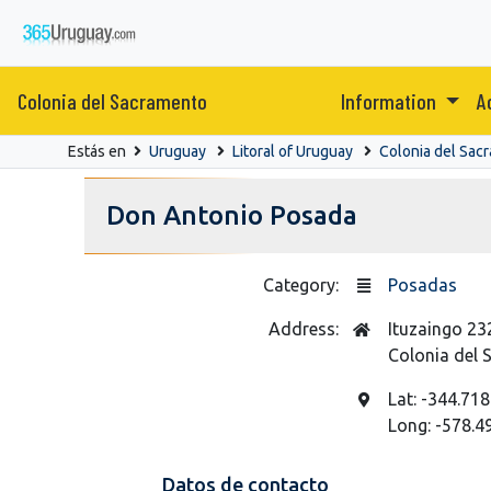
Colonia del Sacramento
Information
A
Estás en
Uruguay
Litoral of Uruguay
Colonia del Sac
Don Antonio Posada
Category:
Posadas
Address:
Ituzaingo 23
Colonia del
Lat: -344.718
Long: -578.4
Datos de contacto