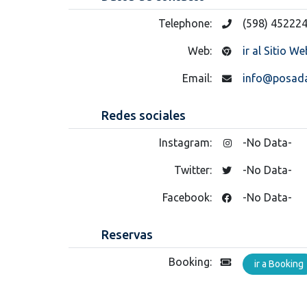
Telephone:
(598) 45222
Web:
ir al Sitio We
Email:
info@posad
Redes sociales
Instagram:
-No Data-
Twitter:
-No Data-
Facebook:
-No Data-
Reservas
Booking:
ir a Booking