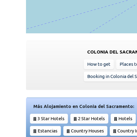
COLONIA DEL SACR
How to get
Places to
Booking in Colonia del
Más Alojamiento en Colonia del Sacramento:
3 Star Hotels
2 Star Hotels
Hotels
Estancias
Country Houses
Country 