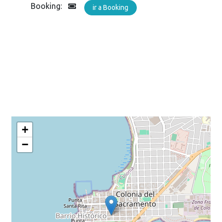
Booking:
ir a Booking
+
−