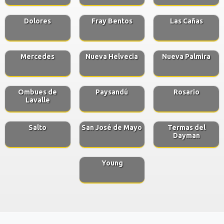
Dolores
Fray Bentos
Las Cañas
Mercedes
Nueva Helvecia
Nueva Palmira
Ombues de
Paysandú
Rosario
Lavalle
Salto
San José de Mayo
Termas del
Dayman
Young