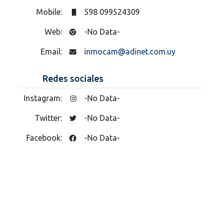
Mobile:
598 099524309
Web:
-No Data-
Email:
inmocam@adinet.com.uy
Redes sociales
Instagram:
-No Data-
Twitter:
-No Data-
Facebook:
-No Data-