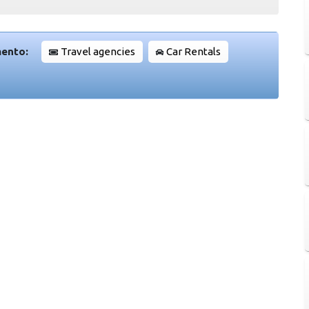
mento:
Travel agencies
Car Rentals