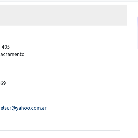
s 405
 Sacramento
369
adelsur@yahoo.com.ar