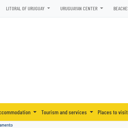
LITORAL OF URUGUAY
URUGUAYAN CENTER
BEACHE
ccommodation
Tourism and services
Places to visit
ramento