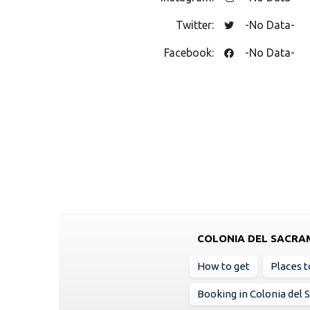
Twitter:
-No Data-
Facebook:
-No Data-
COLONIA DEL SACR
How to get
Places to
Booking in Colonia del