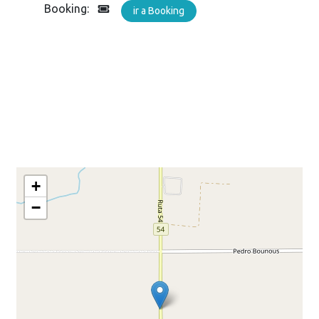
Booking:
ir a Booking
+
−