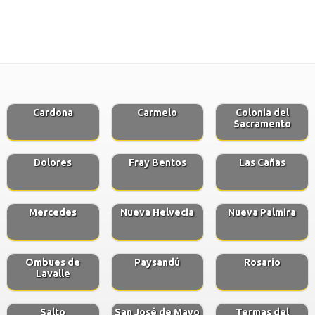
Cardona
Carmelo
Colonia del
Sacramento
Dolores
Fray Bentos
Las Cañas
Mercedes
Nueva Helvecia
Nueva Palmira
Ombues de
Paysandú
Rosario
Lavalle
Salto
San José de Mayo
Termas del