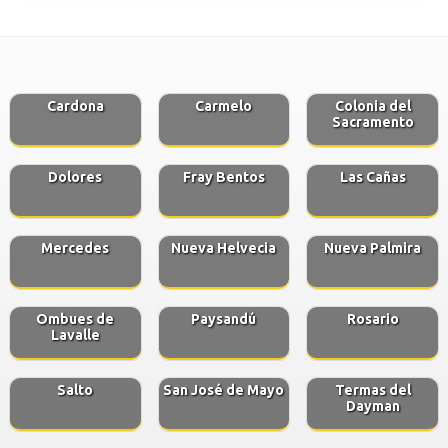
Cardona
Carmelo
Colonia del
Sacramento
Dolores
Fray Bentos
Las Cañas
Mercedes
Nueva Helvecia
Nueva Palmira
Ombues de
Paysandú
Rosario
Lavalle
Salto
San José de Mayo
Termas del
Dayman