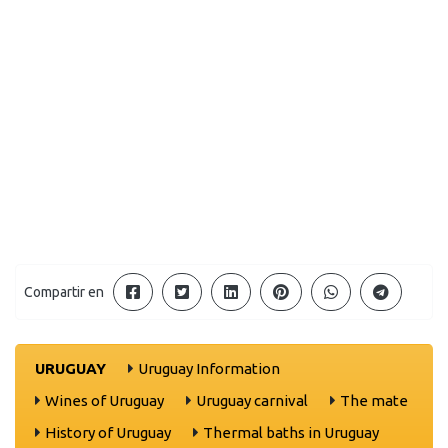
Compartir en
URUGUAY
Uruguay Information
Wines of Uruguay
Uruguay carnival
The mate
History of Uruguay
Thermal baths in Uruguay