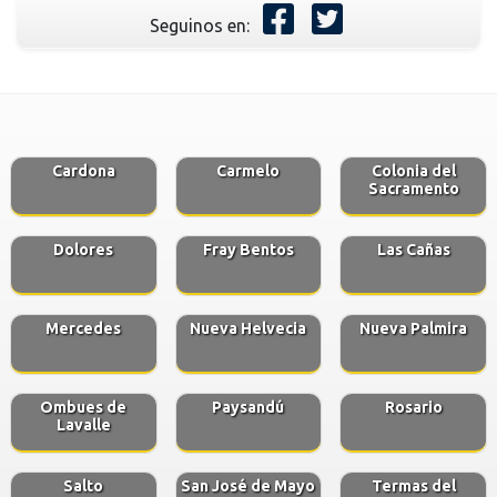
Seguinos en:
Cardona
Carmelo
Colonia del
Sacramento
Dolores
Fray Bentos
Las Cañas
Mercedes
Nueva Helvecia
Nueva Palmira
Ombues de
Paysandú
Rosario
Lavalle
Salto
San José de Mayo
Termas del