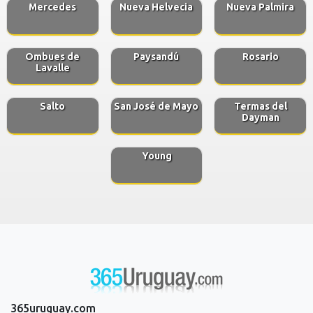
Mercedes
Nueva Helvecia
Nueva Palmira
Ombues de
Paysandú
Rosario
Lavalle
Salto
San José de Mayo
Termas del
Dayman
Young
365uruguay.com