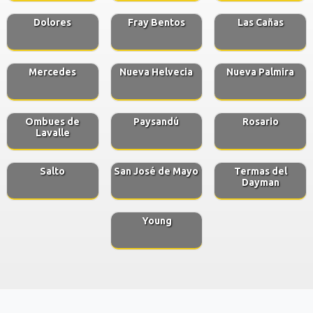
Dolores
Fray Bentos
Las Cañas
Mercedes
Nueva Helvecia
Nueva Palmira
Ombues de
Paysandú
Rosario
Lavalle
Salto
San José de Mayo
Termas del
Dayman
Young