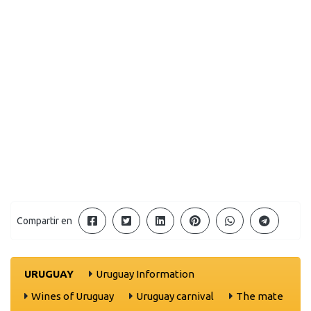
Compartir en
URUGUAY
Uruguay Information
Wines of Uruguay
Uruguay carnival
The mate