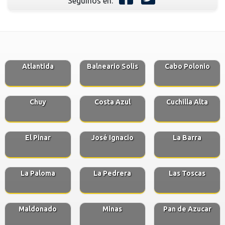
Seguinos en:
Atlantida
Balneario Solis
Cabo Polonio
Chuy
Costa Azul
Cuchilla Alta
El Pinar
José Ignacio
La Barra
La Paloma
La Pedrera
Las Toscas
Maldonado
Minas
Pan de Azucar