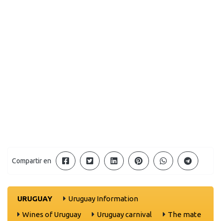
Compartir en
URUGUAY
Uruguay Information
Wines of Uruguay
Uruguay carnival
The mate