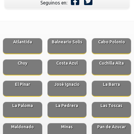
Seguinos en:
Atlantida
Balneario Solis
Cabo Polonio
Chuy
Costa Azul
Cuchilla Alta
El Pinar
José Ignacio
La Barra
La Paloma
La Pedrera
Las Toscas
Maldonado
Minas
Pan de Azucar