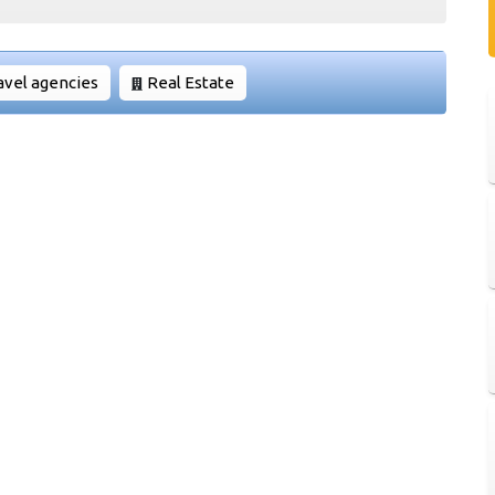
avel agencies
Real Estate