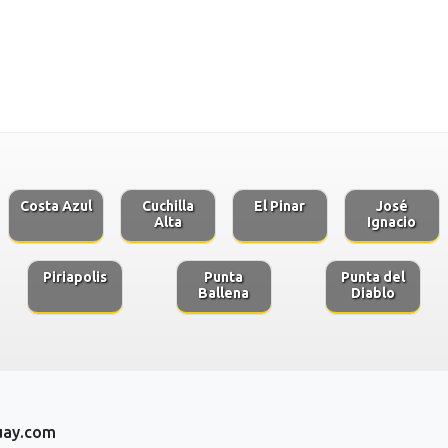
Costa Azul
Cuchilla
El Pinar
José
Alta
Ignacio
Piriapolis
Punta
Punta del
Ballena
Diablo
uay.com