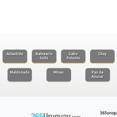
Atlantida
Balneario
Cabo
Chuy
Solis
Polonio
Maldonado
Minas
Pan de
Azucar
365urug