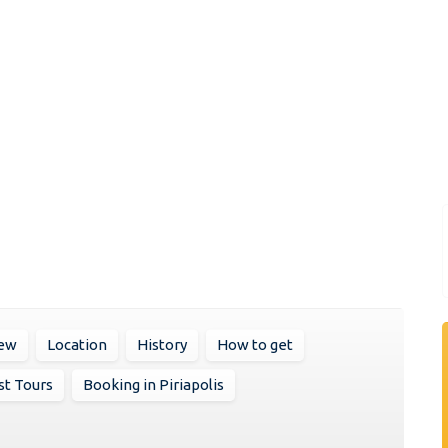
iew
Location
History
How to get
st Tours
Booking in Piriapolis