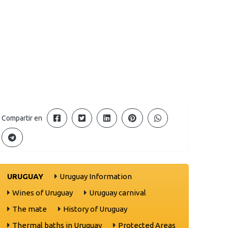
Compartir en
URUGUAY
Uruguay Information
Wines of Uruguay
Uruguay carnival
The mate
History of Uruguay
Thermal baths in Uruguay
Protected Areas