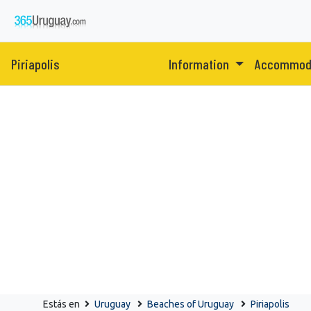
Piriapolis
Information
Accommod
Estás en
Uruguay
Beaches of Uruguay
Piriapolis