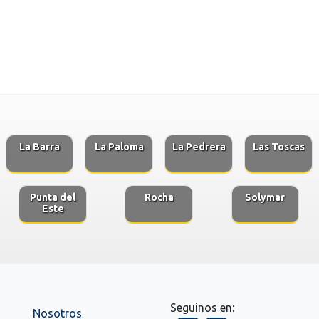
La Barra
La Paloma
La Pedrera
Las Toscas
Punta del
Rocha
Solymar
Este
Seguinos en:
Nosotros