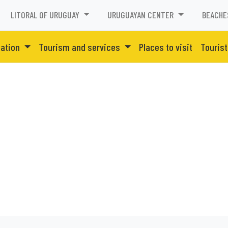
LITORAL OF URUGUAY
URUGUAYAN CENTER
BEACHE
ation
Tourism and services
Places to visit
Tourist