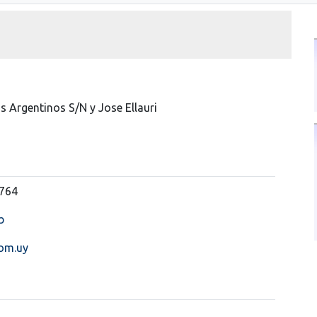
s Argentinos S/N y Jose Ellauri
7764
b
om.uy