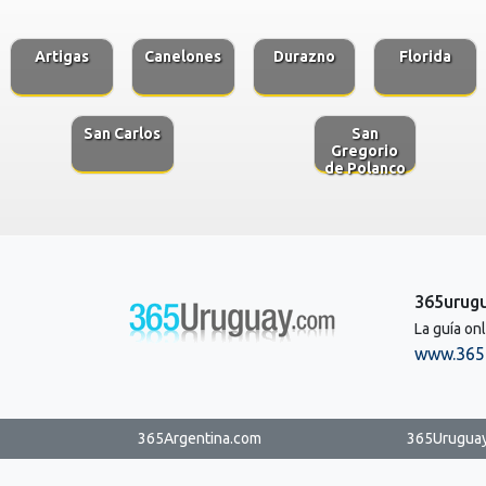
Artigas
Canelones
Durazno
Florida
San Carlos
San
Gregorio
de Polanco
365urug
La guía on
www.365
365Argentina.com
365Urugua