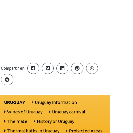
Compartir en
URUGUAY
Uruguay Information
Wines of Uruguay
Uruguay carnival
The mate
History of Uruguay
Thermal baths in Uruguay
Protected Areas