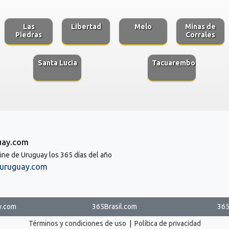
Las
Libertad
Melo
Minas de
Piedras
Corrales
Santa Lucia
Tacuarembo
uay.com
line de Uruguay los 365 días del año
uruguay.com
y.com
365Brasil.com
365
Términos y condiciones de uso
|
Política de privacidad