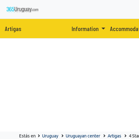
Artigas
Information
Accommoda
Estás en
Uruguay
Uruguayan center
Artigas
4 Sta