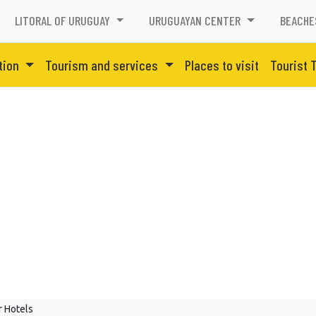
LITORAL OF URUGUAY
URUGUAYAN CENTER
BEACHE
tion
Tourism and services
Places to visit
Tourist 
r Hotels