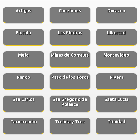
Artigas
Canelones
Durazno
Florida
Las Piedras
Libertad
Melo
Minas de Corrales
Montevideo
Pando
Paso de los Toros
Rivera
San Carlos
San Gregorio de
Santa Lucia
Polanco
Tacuarembo
Treinta y Tres
Trinidad