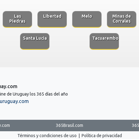
Las
Libertad
Melo
Minas de
Piedras
Corrales
Santa Lucia
Tacuarembo
uay.com
line de Uruguay los 365 días del año
uruguay.com
y.com
365Brasil.com
365
Términos y condiciones de uso
|
Política de privacidad