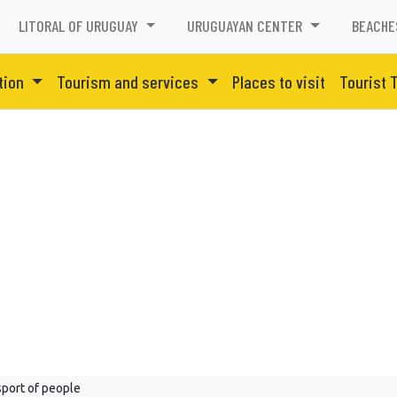
LITORAL OF URUGUAY
URUGUAYAN CENTER
BEACHE
tion
Tourism and services
Places to visit
Tourist 
port of people