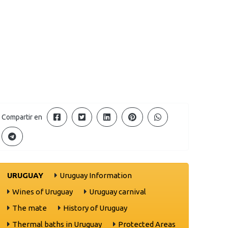
Compartir en
URUGUAY
Uruguay Information
Wines of Uruguay
Uruguay carnival
The mate
History of Uruguay
Thermal baths in Uruguay
Protected Areas