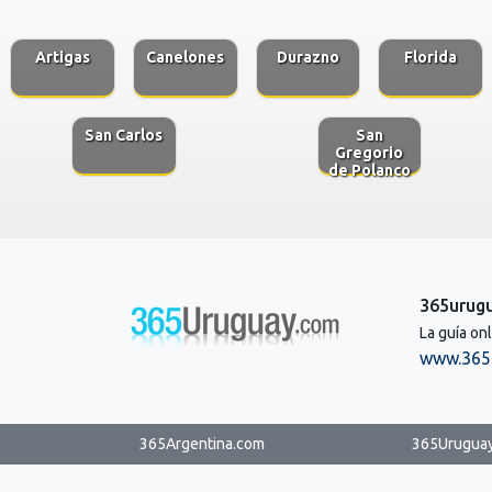
Artigas
Canelones
Durazno
Florida
San Carlos
San
Gregorio
de Polanco
365urug
La guía on
www.365
365Argentina.com
365Urugua