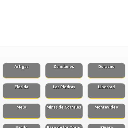
Artigas
Canelones
Durazno
Florida
Las Piedras
Libertad
Melo
Minas de Corrales
Montevideo
Pando
Paso de los Toros
Rivera