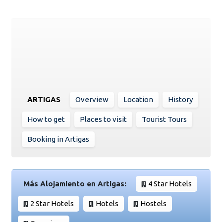
ARTIGAS
Overview
Location
History
How to get
Places to visit
Tourist Tours
Booking in Artigas
Más Alojamiento en Artigas:
4 Star Hotels
2 Star Hotels
Hotels
Hostels