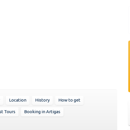
w
Location
History
How to get
st Tours
Booking in Artigas