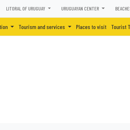
LITORAL OF URUGUAY
URUGUAYAN CENTER
BEACHE
tion
Tourism and services
Places to visit
Tourist 