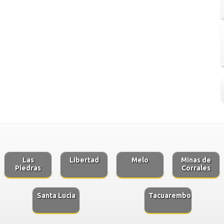
Las
Libertad
Melo
Minas de
Piedras
Corrales
Santa Lucia
Tacuarembo