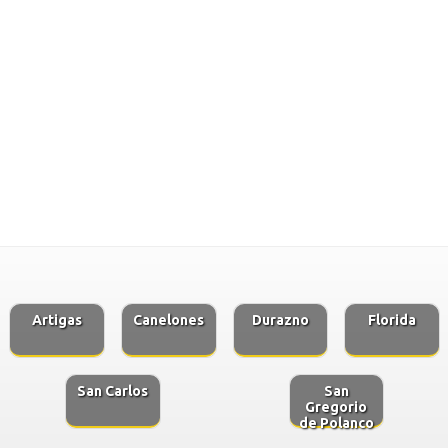
Artigas
Canelones
Durazno
Florida
San Carlos
San
Gregorio
de Polanco