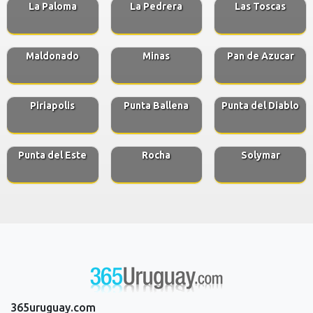
La Paloma
La Pedrera
Las Toscas
Maldonado
Minas
Pan de Azucar
Piriapolis
Punta Ballena
Punta del Diablo
Punta del Este
Rocha
Solymar
365uruguay.com