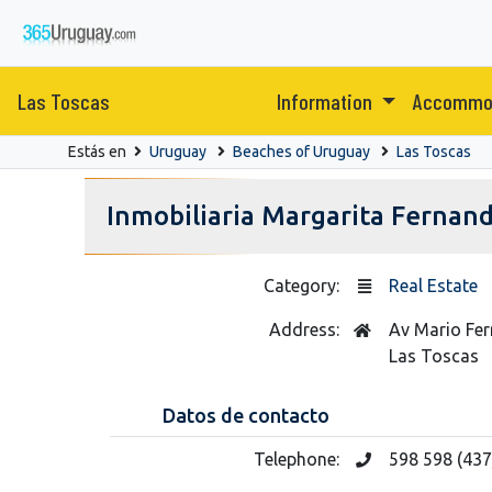
Las Toscas
Information
Accommo
Estás en
Uruguay
Beaches of Uruguay
Las Toscas
Inmobiliaria Margarita Fernan
Category:
Real Estate
Address:
Av Mario Ferr
Las Toscas
Datos de contacto
Telephone:
598 598 (437