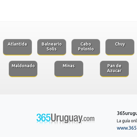
Atlantida
Balneario
Cabo
Chuy
Solis
Polonio
Maldonado
Minas
Pan de
Azucar
365urug
La guía on
www.365