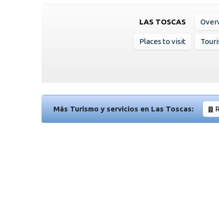
LAS TOSCAS
Over
Places to visit
Touri
Más Turismo y servicios en Las Toscas:
R