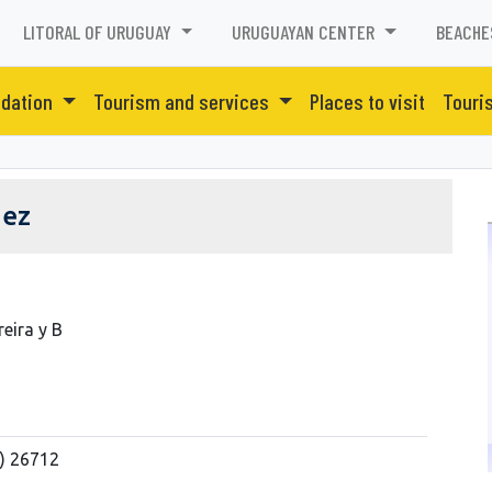
LITORAL OF URUGUAY
URUGUAYAN CENTER
BEACHE
dation
Tourism and services
Places to visit
Touri
dez
eira y B
) 26712