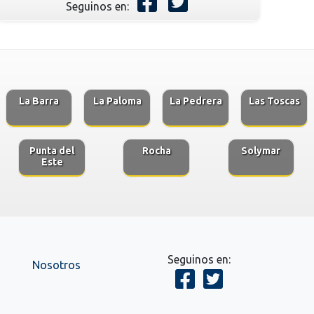
Seguinos en:
La Barra
La Paloma
La Pedrera
Las Toscas
Punta del
Rocha
Solymar
Este
Seguinos en:
Nosotros