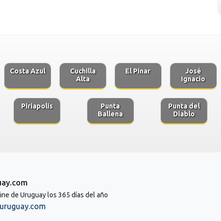
Costa Azul
Cuchilla
El Pinar
José
Alta
Ignacio
Piriapolis
Punta
Punta del
Ballena
Diablo
uay.com
line de Uruguay los 365 días del año
uruguay.com