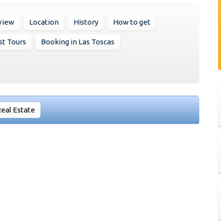
view
Location
History
How to get
st Tours
Booking in Las Toscas
eal Estate