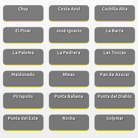
Chuy
Costa Azul
Cuchilla Alta
El Pinar
José Ignacio
La Barra
La Paloma
La Pedrera
Las Toscas
Maldonado
Minas
Pan de Azucar
Piriapolis
Punta Ballena
Punta del Diablo
Punta del Este
Rocha
Solymar