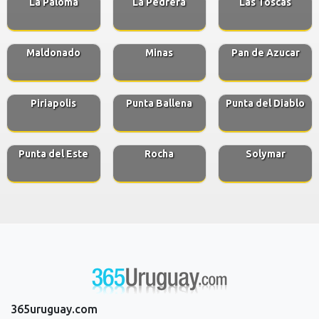
La Paloma
La Pedrera
Las Toscas
Maldonado
Minas
Pan de Azucar
Piriapolis
Punta Ballena
Punta del Diablo
Punta del Este
Rocha
Solymar
365uruguay.com