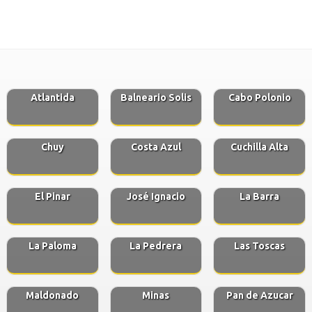
Atlantida
Balneario Solis
Cabo Polonio
Chuy
Costa Azul
Cuchilla Alta
El Pinar
José Ignacio
La Barra
La Paloma
La Pedrera
Las Toscas
Maldonado
Minas
Pan de Azucar