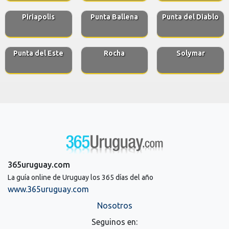
Piriapolis
Punta Ballena
Punta del Diablo
Punta del Este
Rocha
Solymar
365uruguay.com
La guía online de Uruguay los 365 días del año
www.365uruguay.com
Nosotros
Seguinos en: