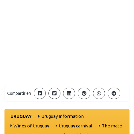
Compartir en
URUGUAY
Uruguay Information
Wines of Uruguay
Uruguay carnival
The mate