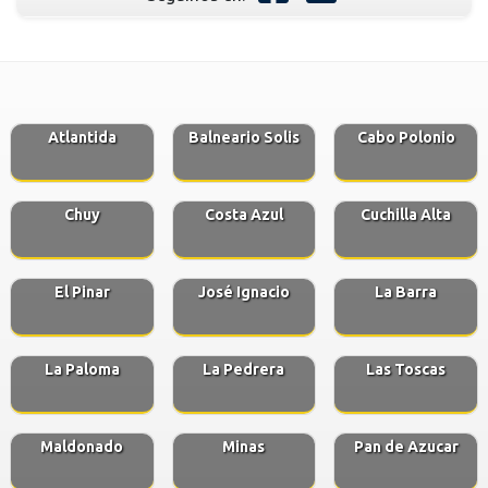
Atlantida
Balneario Solis
Cabo Polonio
Chuy
Costa Azul
Cuchilla Alta
El Pinar
José Ignacio
La Barra
La Paloma
La Pedrera
Las Toscas
Maldonado
Minas
Pan de Azucar