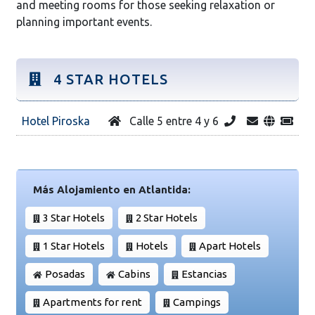
and meeting rooms for those seeking relaxation or
planning important events.
4 STAR HOTELS
Hotel Piroska
Calle 5 entre 4 y 6
Más Alojamiento en Atlantida:
3 Star Hotels
2 Star Hotels
1 Star Hotels
Hotels
Apart Hotels
Posadas
Cabins
Estancias
Apartments for rent
Campings