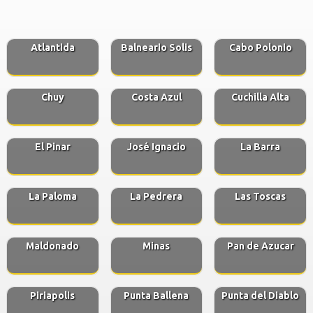
Atlantida
Balneario Solis
Cabo Polonio
Chuy
Costa Azul
Cuchilla Alta
El Pinar
José Ignacio
La Barra
La Paloma
La Pedrera
Las Toscas
Maldonado
Minas
Pan de Azucar
Piriapolis
Punta Ballena
Punta del Diablo