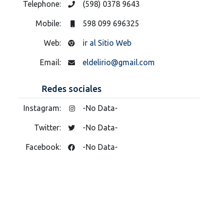
Telephone:
(598) 0378 9643
Mobile:
598 099 696325
Web:
ir al Sitio Web
Email:
eldelirio@gmail.com
Redes sociales
Instagram:
-No Data-
Twitter:
-No Data-
Facebook:
-No Data-