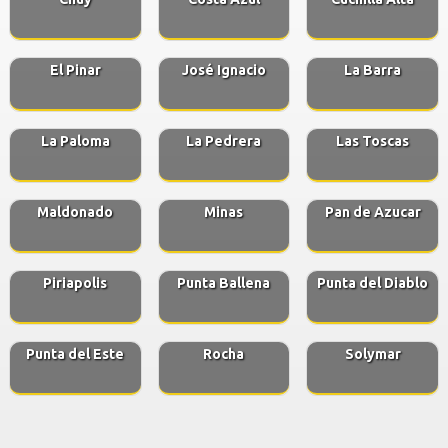
El Pinar
José Ignacio
La Barra
La Paloma
La Pedrera
Las Toscas
Maldonado
Minas
Pan de Azucar
Piriapolis
Punta Ballena
Punta del Diablo
Punta del Este
Rocha
Solymar