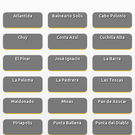
Atlantida
Balneario Solis
Cabo Polonio
Chuy
Costa Azul
Cuchilla Alta
El Pinar
José Ignacio
La Barra
La Paloma
La Pedrera
Las Toscas
Maldonado
Minas
Pan de Azucar
Piriapolis
Punta Ballena
Punta del Diablo