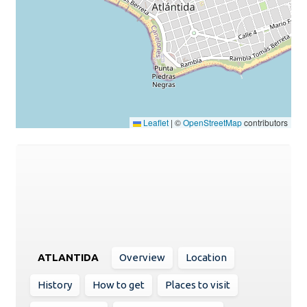
Leaflet
|
©
OpenStreetMap
contributors
ATLANTIDA
Overview
Location
History
How to get
Places to visit