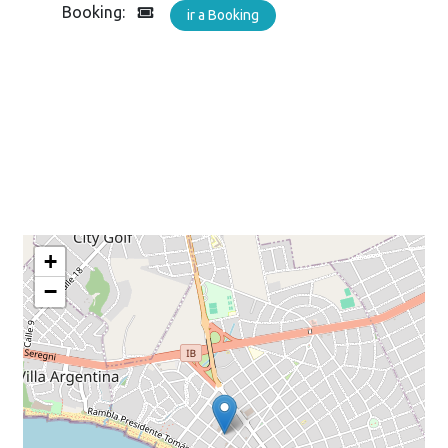
Booking:
ir a Booking
+
−